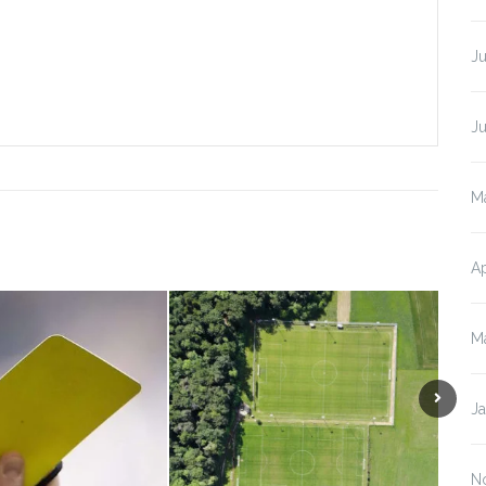
Ju
Ju
M
Ap
M
J
N