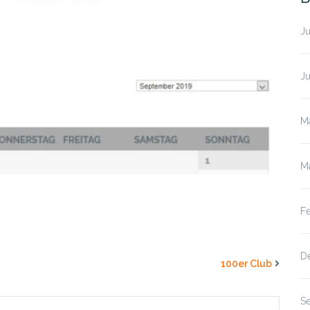
Ju
J
M
M
F
D
100er Club
S