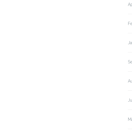
Ap
F
J
S
A
Ju
M