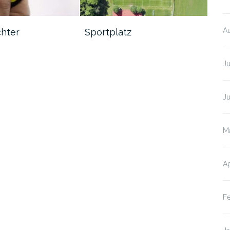
A
chter
Sportplatz
Vor
Ju
Ju
M
Ap
F