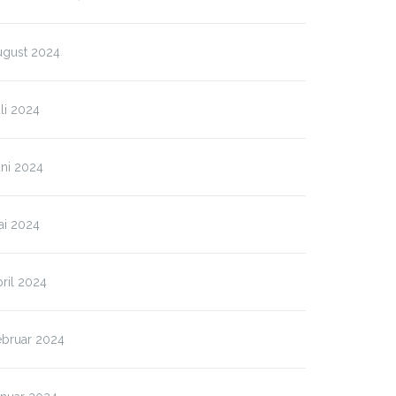
ugust 2024
stand & Funktionäre
Buvette
li 2024
ni 2024
ai 2024
ril 2024
ebruar 2024