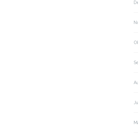
D
N
O
S
A
Ju
M