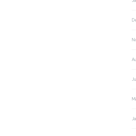
J
D
N
A
Ju
M
J