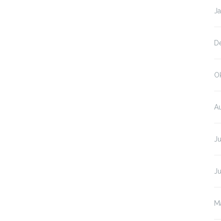
Ja
D
O
A
Ju
J
M