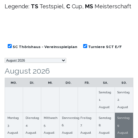
Legende:
TS
Testspiel,
C
Cup,
MS
Meisterschaft
SC Thörishaus - Vereinsspielplan
Turniere SCT E/F
Auswahl
des
August 2026
Monats
MO.
DI.
MI.
DO.
FR.
SA.
SO.
Samstag
Sonntag
1.
2.
August
August
Montag
Dienstag
Mittwoch
Donnerstag
Freitag
Samstag
Sonntag
3.
4.
5.
6.
7.
8.
9.
August
August
August
August
August
August
August