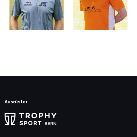
HOMEPAGE / IT
REVISOR
INFRASTRUKTUR
Jürg Marshall
Stephan Mathys
Ausrüster