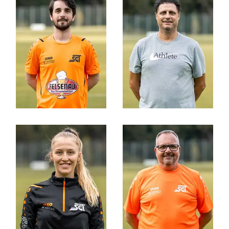
Urs Schafroth
Almir Karalic
FINANZEN
SPONSORING /
MARKETING
Marino Pittino
Michael Müller