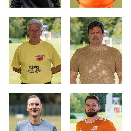
J+S-COACH
SPIELBETRIEB
Fabienne Lüthi
Hendrik
Westerhoff
MASSEUR
REVISOR
Peter
Thomas von
Fankhauser
Känel